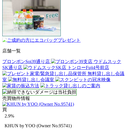
店舗一覧
プロンポンSoi39通り店
ウドムスック
SK通り店
トンローFuji4号前店
無料貸し出し会議
室
売買物件情報
買
2.9%
KHUN by YOO (Owner No.95741)