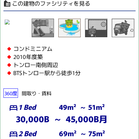
この建物のファシリティを見る
source_environment
コンドミニアム
2010年度築
トンロー南側周辺
BTSトンロー駅から徒歩1分
360度
間取り・賃料
1 Bed
49m² ～ 51m²
bed
30,000B ～ 45,000B月
2 Bed
69m² ～ 75m²
bed