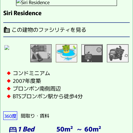
Siri Residence
この建物のファシリティを見る
source_environment
コンドミニアム
2007年度築
プロンポン南側周辺
BTSプロンポン駅から徒歩4分
360度
間取り・賃料
1 Bed
50m² ～ 60m²
bed