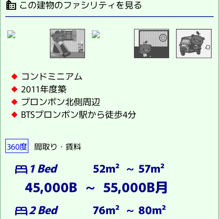
この建物のファシリティを見る
source_environment
コンドミニアム
2011年度築
プロンポン北側周辺
BTSプロンポン駅から徒歩4分
360度
間取り・賃料
1 Bed
52m² ～ 57m²
bed
45,000B ～ 55,000B月
2 Bed
76m² ～ 80m²
bed