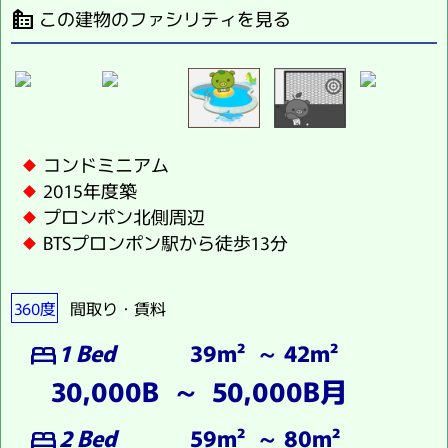
この建物のファシリティを見る
source_environment
コンドミニアム
2015年度築
プロンポン北側周辺
BTSプロンポン駅から徒歩13分
360度
間取り・賃料
1 Bed
39m² ～ 42m²
bed
30,000B ～ 50,000B月
2 Bed
59m² ～ 80m²
bed