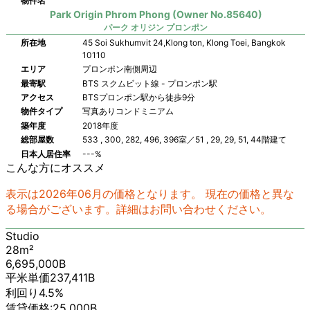
物件名
Park Origin Phrom Phong (Owner No.85640)
パーク オリジン プロンポン
所在地
45 Soi Sukhumvit 24,Klong ton, Klong Toei, Bangkok
10110
エリア
プロンポン南側周辺
最寄駅
BTS スクムビット線 - プロンポン駅
アクセス
BTSプロンポン駅から徒歩9分
物件タイプ
写真ありコンドミニアム
築年度
2018年度
総部屋数
533 , 300, 282, 496, 396室／51 , 29, 29, 51, 44階建て
日本人居住率
---%
こんな方にオススメ
表示は2026年06月の価格となります。 現在の価格と異な
る場合がございます。詳細はお問い合わせください。
Studio
28m²
6,695,000B
平米単価237,411B
利回り4.5%
賃貸価格:25,000B