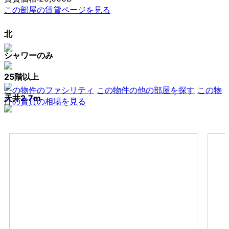
この部屋の賃貸ページを見る
北
シャワーのみ
25階以上
この物件のファシリティ
この物件の他の部屋を探す
この物
天井2.7m
件の賃貸の相場を見る